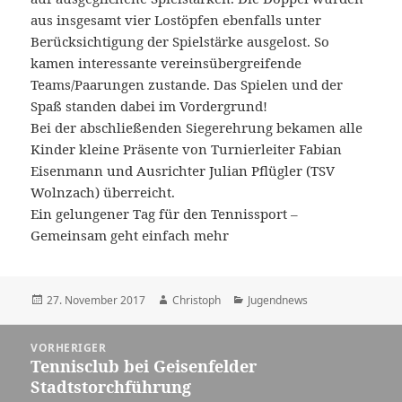
aus insgesamt vier Lostöpfen ebenfalls unter
Berücksichtigung der Spielstärke ausgelost. So
kamen interessante vereinsübergreifende
Teams/Paarungen zustande. Das Spielen und der
Spaß standen dabei im Vordergrund!
Bei der abschließenden Siegerehrung bekamen alle
Kinder kleine Präsente von Turnierleiter Fabian
Eisenmann und Ausrichter Julian Pflügler (TSV
Wolnzach) überreicht.
Ein gelungener Tag für den Tennissport –
Gemeinsam geht einfach mehr
Veröffentlicht
Autor
Kategorien
27. November 2017
Christoph
Jugendnews
am
Beitragsnavigation
VORHERIGER
Tennisclub bei Geisenfelder
Vorheriger
Stadtstorchführung
Beitrag: