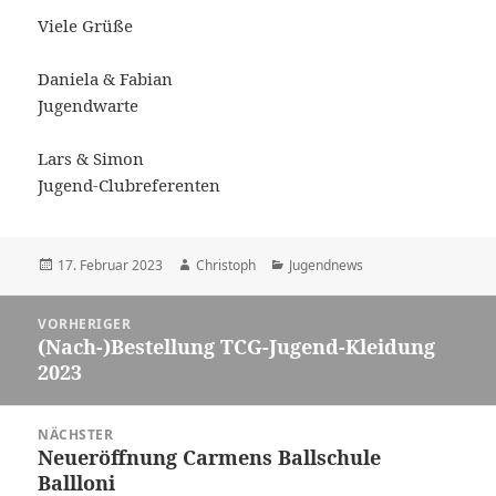
Viele Grüße
Daniela & Fabian
Jugendwarte
Lars & Simon
Jugend-Clubreferenten
Veröffentlicht
Autor
Kategorien
17. Februar 2023
Christoph
Jugendnews
am
Beitragsnavigation
VORHERIGER
(Nach-)Bestellung TCG-Jugend-Kleidung
Vorheriger
2023
Beitrag:
NÄCHSTER
Neueröffnung Carmens Ballschule
Nächster
Ballloni
Beitrag: