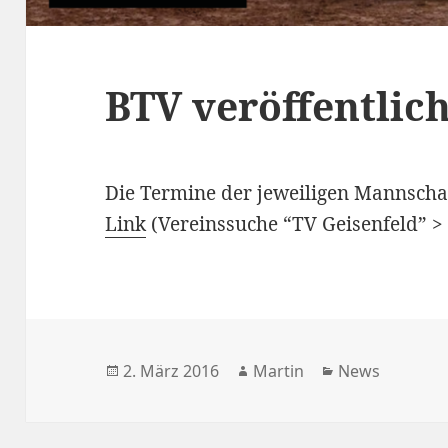
BTV veröffentlic
Die Termine der jeweiligen Mannscha
Link
(Vereinssuche “TV Geisenfeld” >
Veröffentlicht
Autor
Kategorien
2. März 2016
Martin
News
am