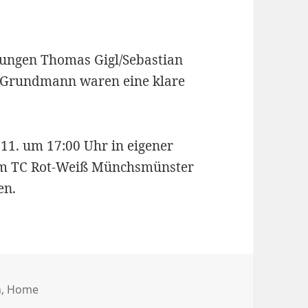
zungen Thomas Gigl/Sebastian
Grundmann waren eine klare
11. um 17:00 Uhr in eigener
dem TC Rot-Weiß Münchsmünster
en.
rien
n
,
Home