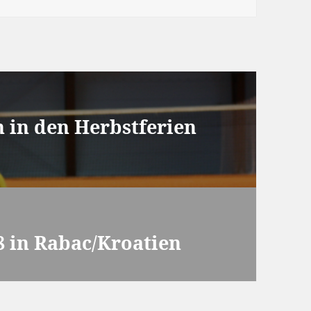
n in den Herbstferien
8 in Rabac/Kroatien