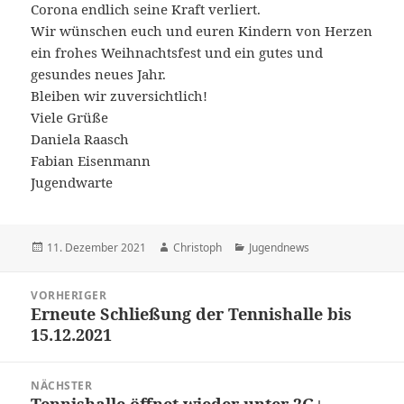
Corona endlich seine Kraft verliert.
Wir wünschen euch und euren Kindern von Herzen
ein frohes Weihnachtsfest und ein gutes und
gesundes neues Jahr.
Bleiben wir zuversichtlich!
Viele Grüße
Daniela Raasch
Fabian Eisenmann
Jugendwarte
Veröffentlicht
Autor
Kategorien
11. Dezember 2021
Christoph
Jugendnews
am
Beitragsnavigation
VORHERIGER
Erneute Schließung der Tennishalle bis
Vorheriger
15.12.2021
Beitrag:
NÄCHSTER
Tennishalle öffnet wieder unter 2G+
Nächster