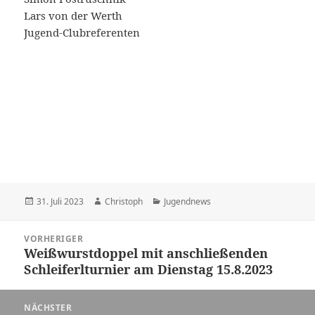
Lars von der Werth
Jugend-Clubreferenten
Veröffentlicht
Autor
Kategorien
31. Juli 2023
Christoph
Jugendnews
am
Beitragsnavigation
VORHERIGER
Weißwurstdoppel mit anschließenden
Vorheriger
Schleiferlturnier am Dienstag 15.8.2023
Beitrag:
NÄCHSTER