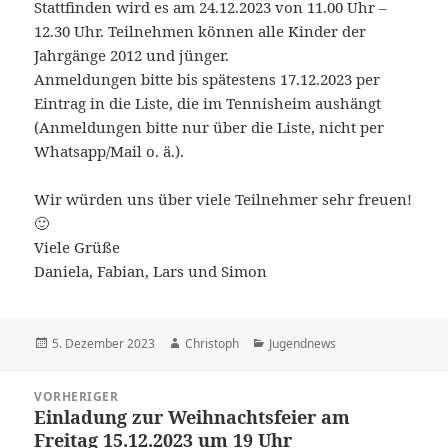
Stattfinden wird es am 24.12.2023 von 11.00 Uhr –
12.30 Uhr. Teilnehmen können alle Kinder der
Jahrgänge 2012 und jünger.
Anmeldungen bitte bis spätestens 17.12.2023 per
Eintrag in die Liste, die im Tennisheim aushängt
(Anmeldungen bitte nur über die Liste, nicht per
Whatsapp/Mail o. ä.).
Wir würden uns über viele Teilnehmer sehr freuen!
🙂
Viele Grüße
Daniela, Fabian, Lars und Simon
Veröffentlicht
Autor
Kategorien
5. Dezember 2023
Christoph
Jugendnews
am
Beitragsnavigation
VORHERIGER
Einladung zur Weihnachtsfeier am
Vorheriger
Freitag 15.12.2023 um 19 Uhr
Beitrag: