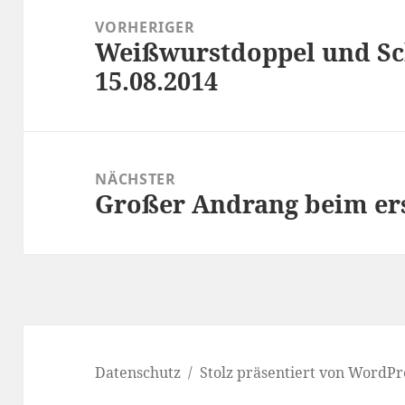
VORHERIGER
Weißwurstdoppel und Sch
Vorheriger
15.08.2014
Beitrag:
NÄCHSTER
Großer Andrang beim e
Nächster
Beitrag:
Datenschutz
Stolz präsentiert von WordPr