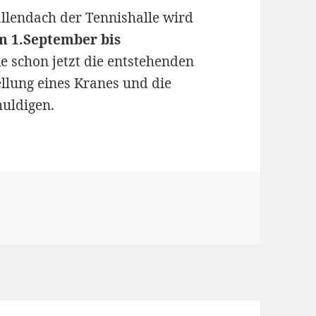
llendach der Tennishalle wird
om 1.September bis
sie schon jetzt die entstehenden
llung eines Kranes und die
uldigen.
en