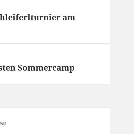
leiferlturnier am
rsten Sommercamp
ess