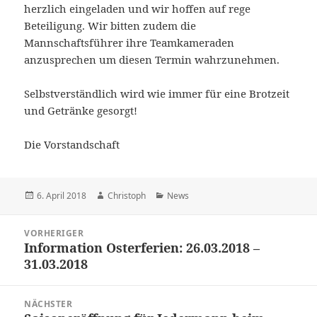
herzlich eingeladen und wir hoffen auf rege
Beteiligung. Wir bitten zudem die
Mannschaftsführer ihre Teamkameraden
anzusprechen um diesen Termin wahrzunehmen.
Selbstverständlich wird wie immer für eine Brotzeit
und Getränke gesorgt!
Die Vorstandschaft
Veröffentlicht
Autor
Kategorien
6. April 2018
Christoph
News
am
Beitragsnavigation
VORHERIGER
Information Osterferien: 26.03.2018 –
Vorheriger
31.03.2018
Beitrag:
NÄCHSTER