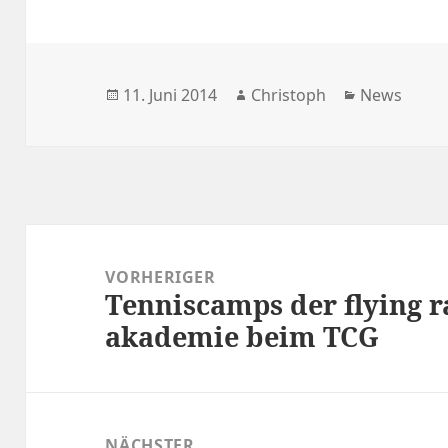
Veröffentlicht
Autor
Kategorien
11. Juni 2014
Christoph
News
am
Beitragsnavigation
VORHERIGER
Tenniscamps der flying r
Vorheriger
akademie beim TCG
Beitrag:
NÄCHSTER