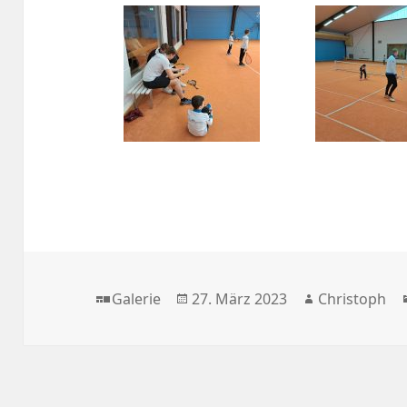
Format
Veröffentlicht
Autor
Galerie
27. März 2023
Christoph
am