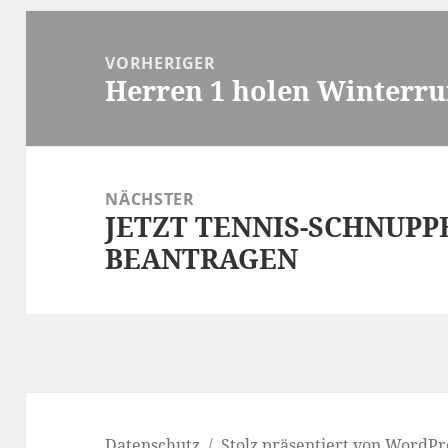
Beitragsnavigation
VORHERIGER
Herren 1 holen Winterru
Vorheriger
Beitrag:
NÄCHSTER
JETZT TENNIS-SCHNUP
Nächster
BEANTRAGEN
Beitrag:
Datenschutz
Stolz präsentiert von WordPr