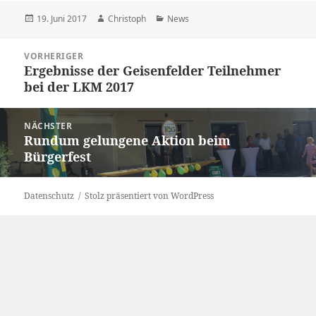
Veröffentlicht
Autor
Kategorien
19. Juni 2017
Christoph
News
am
Beitragsnavigation
VORHERIGER
Ergebnisse der Geisenfelder Teilnehmer
Vorheriger
bei der LKM 2017
Beitrag:
NÄCHSTER
Rundum gelungene Aktion beim
Nächster
Bürgerfest
Beitrag:
Datenschutz
Stolz präsentiert von WordPress