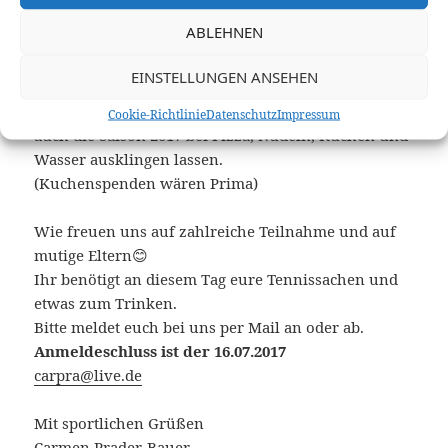
erlangen.
ABLEHNEN
Zu guter Letzt werden wir nach den
EINSTELLUNGEN ANSEHEN
schweißtreibenden Matches und dem
nervenaufreibenden Showmatch diesen Tag und
Cookie-Richtlinie
Datenschutz
Impressum
auch die Saison 2017 bei Pizza, Nudeln, Kuchen und
Wasser ausklingen lassen.
(Kuchenspenden wären Prima)
Wie freuen uns auf zahlreiche Teilnahme und auf
mutige Eltern😊
Ihr benötigt an diesem Tag eure Tennissachen und
etwas zum Trinken.
Bitte meldet euch bei uns per Mail an oder ab.
Anmeldeschluss ist der 16.07.2017
carpra@live.de
Mit sportlichen Grüßen
Carmen Prader-Bauer