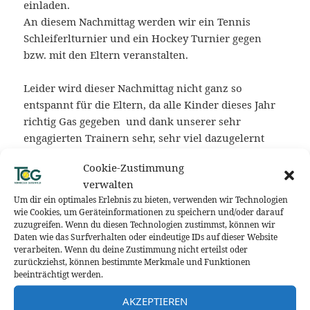
einladen.
An diesem Nachmittag werden wir ein Tennis
Schleiferlturnier und ein Hockey Turnier gegen
bzw. mit den Eltern veranstalten.
Leider wird dieser Nachmittag nicht ganz so
entspannt für die Eltern, da alle Kinder dieses Jahr
richtig Gas gegeben und dank unserer sehr
engagierten Trainern sehr, sehr viel dazugelernt
haben und ihr Können an diesen Tag unter Beweis
Cookie-Zustimmung
stellen werden.
verwalten
Um dir ein optimales Erlebnis zu bieten, verwenden wir Technologien
Außerdem haben wir eine spontane Zusage von
wie Cookies, um Geräteinformationen zu speichern und/oder darauf
einem Teil unserer besten Spieler vom TCG
zuzugreifen. Wenn du diesen Technologien zustimmst, können wir
Daten wie das Surfverhalten oder eindeutige IDs auf dieser Website
bekommen, die uns ein Showmatch der
verarbeiten. Wenn du deine Zustimmung nicht erteilst oder
Spitzenklasse präsentieren werden.
zurückziehst, können bestimmte Merkmale und Funktionen
beeinträchtigt werden.
Zudem haben die Tenniskinder die Möglichkeit an
AKZEPTIEREN
diesem Nachmittag das DTB Sportabzeichen zu