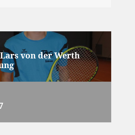
Lars von der Werth
ung
7