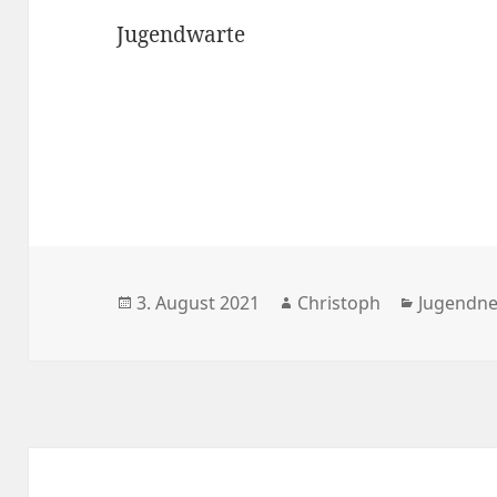
Jugendwarte
Veröffentlicht
Autor
Kategori
3. August 2021
Christoph
Jugendn
am
Beitragsnavigation