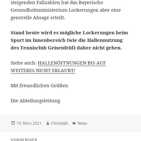
steigenden Fallzahlen hat das Bayerische
Gesundheitsministerium Lockerungen aber eine
generelle Absage erteilt.
Stand heute wird es mögliche Lockerungen beim
Sport im Innenbereich (wie die Hallennutzung
des Tennisclub Geisenfeld) daher nicht geben.
Siehe auch:
HALLENÖFFNUNGEN BIS AUF
WEITERES NICHT ERLAUBT!
Mit freundlichen Grüßen
Die Abteilungsleitung
Veröffentlicht
Autor
Kategorien
19. März 2021
Christoph
News
am
Beitragsnavigation
VORHERIGER