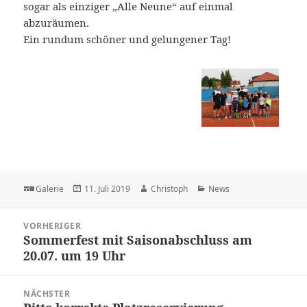
sogar als einziger „Alle Neune“ auf einmal
abzuräumen.
Ein rundum schöner und gelungener Tag!
Format
Veröffentlicht
Autor
Kategorien
Galerie
11. Juli 2019
Christoph
News
am
Beitragsnavigation
VORHERIGER
Sommerfest mit Saisonabschluss am
Vorheriger
20.07. um 19 Uhr
Beitrag:
NÄCHSTER