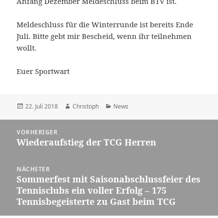
Anfang Dezember Meldeschluss beim BTV ist.
Meldeschluss für die Winterrunde ist bereits Ende
Juli. Bitte gebt mir Bescheid, wenn ihr teilnehmen
wollt.
Euer Sportwart
Veröffentlicht
Autor
Kategorien
22. Juli 2018
Christoph
News
am
Beitragsnavigation
VORHERIGER
Wiederaufstieg der TCG Herren
Vorheriger
Beitrag:
NÄCHSTER
Sommerfest mit Saisonabschlussfeier des
Nächster
Tennisclubs ein voller Erfolg – 175
Beitrag:
Tennisbegeisterte zu Gast beim TCG