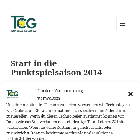
MENÜ
UND
WIDGETS
Start in die
Punktspielsaison 2014
Das lange Warten hat ein Ende. An diesem
Cookie-Zustimmung
Wochenende beginnt die Punktspielsaison 2014. Viel
verwalten
Erfolg an alle Mannschaftsspieler. Über zahlreiche
Um dir ein optimales Erlebnis zu bieten, verwenden wir Technologien
Zuschauer würden sich unsere Kinder,
wie Cookies, um Geräteinformationen zu speichern und/oder darauf
zuzugreifen. Wenn du diesen Technologien zustimmst, können wir
Jugendlichen, Erwachsenen und Senioren sehr
Daten wie das Surfverhalten oder eindeutige IDs auf dieser Website
freuen.
verarbeiten. Wenn du deine Zustimmung nicht erteilst oder
Auf geht’s! Come on! Vamos!
zurückziehst, können bestimmte Merkmale und Funktionen
beeinträchtigt werden.