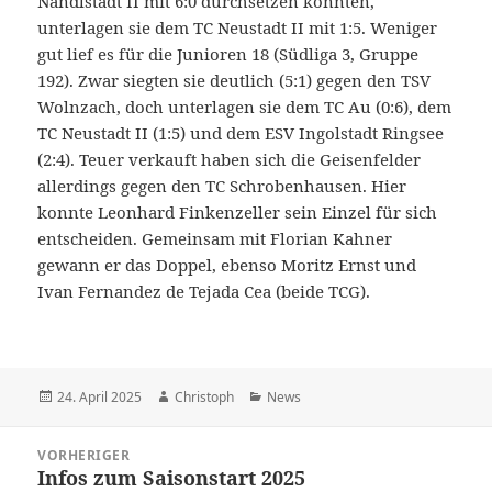
Nandlstadt II mit 6:0 durchsetzen konnten,
unterlagen sie dem TC Neustadt II mit 1:5. Weniger
gut lief es für die Junioren 18 (Südliga 3, Gruppe
192). Zwar siegten sie deutlich (5:1) gegen den TSV
Wolnzach, doch unterlagen sie dem TC Au (0:6), dem
TC Neustadt II (1:5) und dem ESV Ingolstadt Ringsee
(2:4). Teuer verkauft haben sich die Geisenfelder
allerdings gegen den TC Schrobenhausen. Hier
konnte Leonhard Finkenzeller sein Einzel für sich
entscheiden. Gemeinsam mit Florian Kahner
gewann er das Doppel, ebenso Moritz Ernst und
Ivan Fernandez de Tejada Cea (beide TCG).
Veröffentlicht
Autor
Kategorien
24. April 2025
Christoph
News
am
Beitragsnavigation
VORHERIGER
Infos zum Saisonstart 2025
Vorheriger