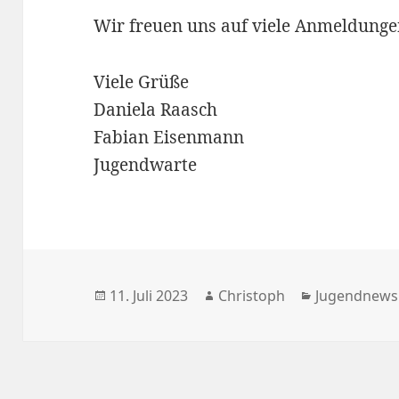
Wir freuen uns auf viele Anmeldunge
Viele Grüße
Daniela Raasch
Fabian Eisenmann
Jugendwarte
Veröffentlicht
Autor
Kategorien
11. Juli 2023
Christoph
Jugendnews
am