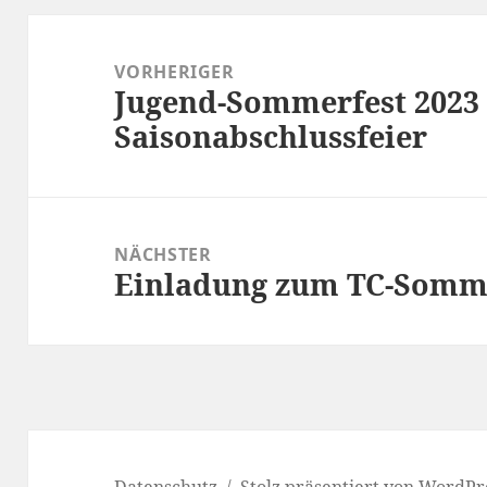
Beitragsnavigation
VORHERIGER
Jugend-Sommerfest 2023
Vorheriger
Saisonabschlussfeier
Beitrag:
NÄCHSTER
Einladung zum TC-Somme
Nächster
Beitrag:
Datenschutz
Stolz präsentiert von WordPr