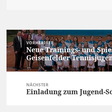
am
Beitragsnavigation
VORHERIGER
Neue Trainings- und Spie
Vorheriger
Geisenfelder Tennisjuge
Beitrag:
NÄCHSTER
Einladung zum Jugend-
Nächster
Beitrag: