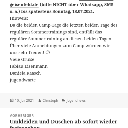
geisenfeld.de
(bitte NICHT über Whatsapp, SMS
o. ä.) bis spätestens Sonntag, 18.07.2021.
Hinweis:
Da die beiden Camp-Tage die letzten beiden Tage des
regulären Sommertrainings sind,
entfällt
das
reguläre Sommertraining an diesen beiden Tagen.
Über viele Anmeldungen zum Camp würden wir
uns sehr freuen! 🙂
Viele Grüße
Fabian Eisenmann
Daniela Raasch
Jugendwarte
Veröffentlicht
Autor
Kategorien
10. Juli 2021
Christoph
Jugendnews
am
Beitragsnavigation
VORHERIGER
Umkleiden und Duschen ab sofort wieder
Vorheriger