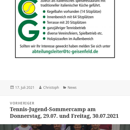
Veröffentlicht
Autor
Kategorien
17. Juli 2021
Christoph
News
am
Beitragsnavigation
VORHERIGER
Tennis-Jugend-Sommercamp am
Vorheriger
Donnerstag, 29.07. und Freitag, 30.07.2021
Beitrag: