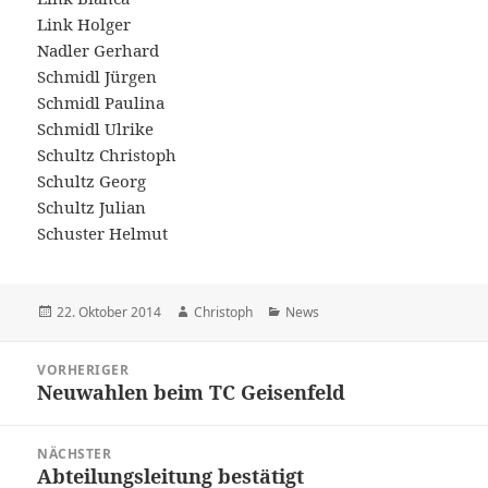
Link Holger
Nadler Gerhard
Schmidl Jürgen
Schmidl Paulina
Schmidl Ulrike
Schultz Christoph
Schultz Georg
Schultz Julian
Schuster Helmut
Veröffentlicht
Autor
Kategorien
22. Oktober 2014
Christoph
News
am
Beitragsnavigation
VORHERIGER
Neuwahlen beim TC Geisenfeld
Vorheriger
Beitrag:
NÄCHSTER
Abteilungsleitung bestätigt
Nächster