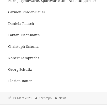
Eure Jugendwarte, Sportwarte und Abteilungsleiter
Carmen Prader-Bauer
Daniela Raasch
Fabian Eisenmann
Christoph Schultz
Robert Lamprecht
Georg Schultz
Florian Bauer
Veröffentlicht
Autor
Kategorien
13. März 2020
Christoph
News
am