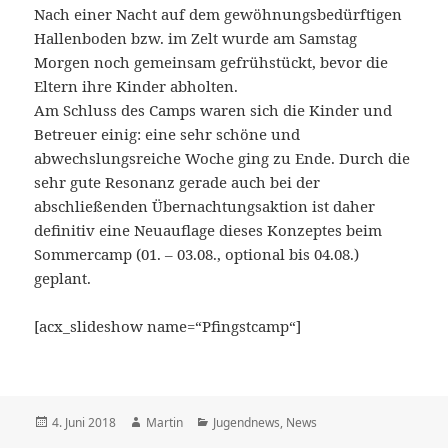
Nach einer Nacht auf dem gewöhnungsbedürftigen
Hallenboden bzw. im Zelt wurde am Samstag
Morgen noch gemeinsam gefrühstückt, bevor die
Eltern ihre Kinder abholten.
Am Schluss des Camps waren sich die Kinder und
Betreuer einig: eine sehr schöne und
abwechslungsreiche Woche ging zu Ende. Durch die
sehr gute Resonanz gerade auch bei der
abschließenden Übernachtungsaktion ist daher
definitiv eine Neuauflage dieses Konzeptes beim
Sommercamp (01. – 03.08., optional bis 04.08.)
geplant.
[acx_slideshow name=“Pfingstcamp“]
Veröffentlicht
Autor
Kategorien
4. Juni 2018
Martin
Jugendnews
,
News
am