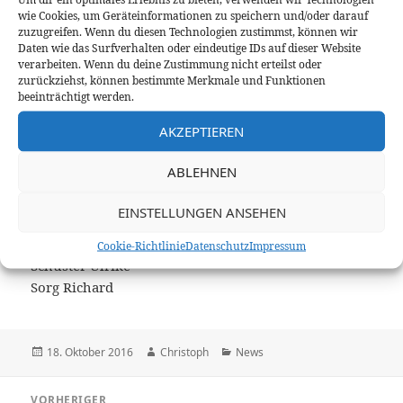
Deml Jürgen
wie Cookies, um Geräteinformationen zu speichern und/oder darauf
Deml Matthias
zuzugreifen. Wenn du diesen Technologien zustimmst, können wir
Daten wie das Surfverhalten oder eindeutige IDs auf dieser Website
Ehler Dirk
verarbeiten. Wenn du deine Zustimmung nicht erteilst oder
Fernandez Iván
zurückziehst, können bestimmte Merkmale und Funktionen
Hagl Christoph
beeinträchtigt werden.
Köstler Edi
AKZEPTIEREN
Link Bianca
Link Holger
ABLEHNEN
Nadler Gerhard
Schmidl Jürgen
EINSTELLUNGEN ANSEHEN
Schmidl Ulrike
Schultz Georg
Cookie-Richtlinie
Datenschutz
Impressum
Schuster Ulrike
Sorg Richard
Veröffentlicht
Autor
Kategorien
18. Oktober 2016
Christoph
News
am
Beitragsnavigation
VORHERIGER