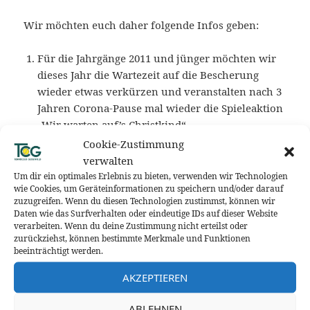
Wir möchten euch daher folgende Infos geben:
Für die Jahrgänge 2011 und jünger möchten wir
dieses Jahr die Wartezeit auf die Bescherung
wieder etwas verkürzen und veranstalten nach 3
Jahren Corona-Pause mal wieder die Spieleaktion
„Wir warten auf’s Christkind“.
Stattfinden wird das Ganze am 24.12.2022 von
Cookie-Zustimmung
10:30 Uhr bis 12:30 Uhr in der Tennishalle.
verwalten
Organisiert und durchgeführt wird die
Um dir ein optimales Erlebnis zu bieten, verwenden wir Technologien
wie Cookies, um Geräteinformationen zu speichern und/oder darauf
Veranstaltung von unseren Jugend-
zuzugreifen. Wenn du diesen Technologien zustimmst, können wir
Clubreferenten Simon Postruschnik und Lars von
Daten wie das Surfverhalten oder eindeutige IDs auf dieser Website
der Werth.
verarbeiten. Wenn du deine Zustimmung nicht erteilst oder
zurückziehst, können bestimmte Merkmale und Funktionen
Bitte meldet euch über eine Liste, die im
beeinträchtigt werden.
Tennisheim aushängt, bis spätestens 16.12.2022
an.
AKZEPTIEREN
Aus terminlichen und organisatorischen
Gründen kann dieses Jahr leider keine Jugend-
ABLEHNEN