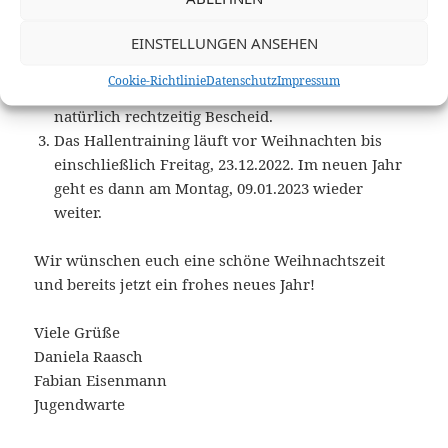
Weihnachtsfeier stattfinden.
EINSTELLUNGEN ANSEHEN
Anstatt dessen planen wir aber, eine Neujahrs-
oder Frühjahrsfeier zu veranstalten. Der Termin
Cookie-Richtlinie
Datenschutz
Impressum
hierfür ist noch unklar, wir geben euch aber
natürlich rechtzeitig Bescheid.
Das Hallentraining läuft vor Weihnachten bis
einschließlich Freitag, 23.12.2022. Im neuen Jahr
geht es dann am Montag, 09.01.2023 wieder
weiter.
Wir wünschen euch eine schöne Weihnachtszeit
und bereits jetzt ein frohes neues Jahr!
Viele Grüße
Daniela Raasch
Fabian Eisenmann
Jugendwarte