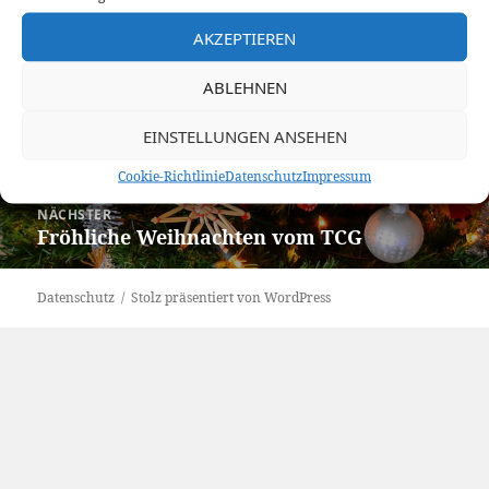
Veröffentlicht
Autor
Kategorien
9. Dezember 2022
Christoph
News
AKZEPTIEREN
am
Beitragsnavigation
VORHERIGER
ABLEHNEN
„Wir wartens auf’s Christkind“,
Vorheriger
Neujahrs-/Frühjahrsfeier TCG-Jugend,
Beitrag:
EINSTELLUNGEN ANSEHEN
Hallentraining
Cookie-Richtlinie
Datenschutz
Impressum
NÄCHSTER
Fröhliche Weihnachten vom TCG
Nächster
Beitrag:
Datenschutz
Stolz präsentiert von WordPress