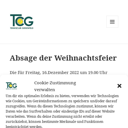
MENÜ
UND
WIDGETS
Absage der Weihnachtsfeier
Die für Freitag, 16.Dezember 2022 um 19.00 Uhr
geplante Weihnachtsfeier im Tennisheim muss
Cookie-Zustimmung
leider aufgrund zu weniger Anmeldungen abgesagt
verwalten
werden.
Um dir ein optimales Erlebnis zu bieten, verwenden wir Technologien
wie Cookies, um Geräteinformationen zu speichern und/oder darauf
zuzugreifen. Wenn du diesen Technologien zustimmst, können wir
Die Vorstandschaft bittet euch um Verständnis für
Daten wie das Surfverhalten oder eindeutige IDs auf dieser Website
diese Endscheidung.
verarbeiten. Wenn du deine Zustimmung nicht erteilst oder
zurückziehst, können bestimmte Merkmale und Funktionen
beeinträchtigt werden.