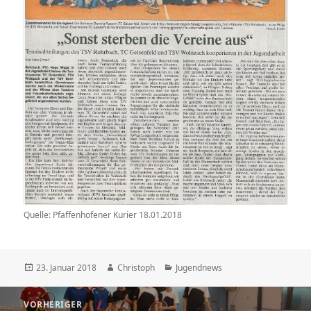
Quelle: Pfaffenhofener Kurier 18.01.2018
Veröffentlicht
Autor
Kategorien
23. Januar 2018
Christoph
Jugendnews
am
Beitragsnavigation
VORHERIGER