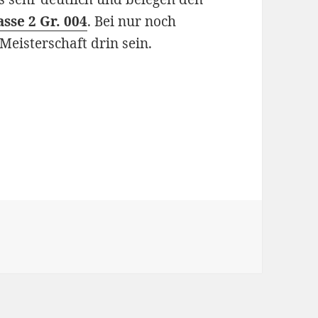
sse 2 Gr. 004
. Bei nur noch
Meisterschaft drin sein.
ien