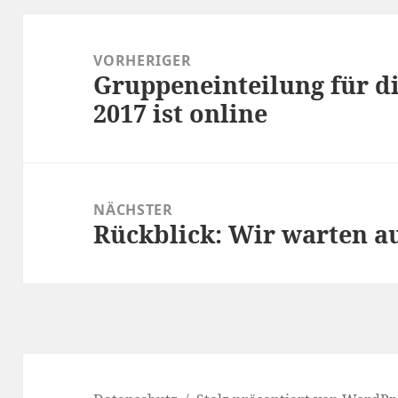
Beitragsnavigation
VORHERIGER
Gruppeneinteilung für 
Vorheriger
2017 ist online
Beitrag:
NÄCHSTER
Rückblick: Wir warten au
Nächster
Beitrag: