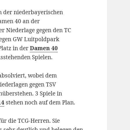
n der niederbayerischen
amen 40 an der
er Niederlage gegen den TC
gegen GW Luitpoldpark
Platz in der
Damen 40
usstehenden Spielen.
 absolviert, wobei dem
Niederlagen gegen TSV
nüberstehen. 3 Spiele in
14
stehen noch auf dem Plan.
für die TCG-Herren. Sie
ls sehr deutlich und belegen den