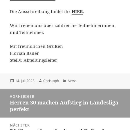
Die Ausschreibung findet ihr
HIER
.
Wir freuen uns über zahlreiche Teilnehmerinnen
und Teilnehmer.
Mit freundlichen Grüßen
Florian Bauer
Stellv. Abteilungsleiter
Veröffentlicht
Autor
Kategorien
14. Juli 2023
Christoph
News
am
Beitragsnavigation
VORHERIGER
Herren 30 machen Aufstieg in Landesliga
Vorheriger
perfekt
Beitrag:
NÄCHSTER