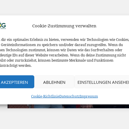
Beitragsnavigation
Cookie-Zustimmung verwalten
VORHERIGER
dir ein optimales Erlebnis zu bieten, verwenden wir Technologien wie Cookies
Take Sushi & Wok: Jetzt 
Vorheriger
Geräteinformationen zu speichern und/oder darauf zuzugreifen. Wenn du
sen Technologien zustimmst, können wir Daten wie das Surfverhalten oder
und liefern lassen
Beitrag:
deutige IDs auf dieser Website verarbeiten. Wenn du deine Zustimmung nicht
eilst oder zurückziehst, können bestimmte Merkmale und Funktionen
inträchtigt werden.
AKZEPTIEREN
ABLEHNEN
EINSTELLUNGEN ANSEHE
NÄCHSTER
Viermal Meister
Nächster
Cookie-Richtlinie
Datenschutz
Impressum
Beitrag: