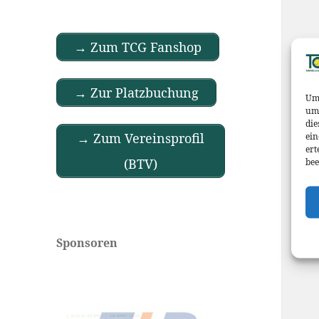
→ Zum TCG Fanshop
→ Zur Platzbuchung
Um 
um 
die
→ Zum Vereinsprofil
ein
ert
(BTV)
bee
Sponsoren