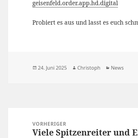
geisenfeld.order.app.hd.digital
Probiert es aus und lasst es euch sch
Veröffentlicht
Autor
Kategorien
24. Juni 2025
Christoph
News
am
Beitragsnavigation
VORHERIGER
Viele Spitzenreiter und 
Vorheriger