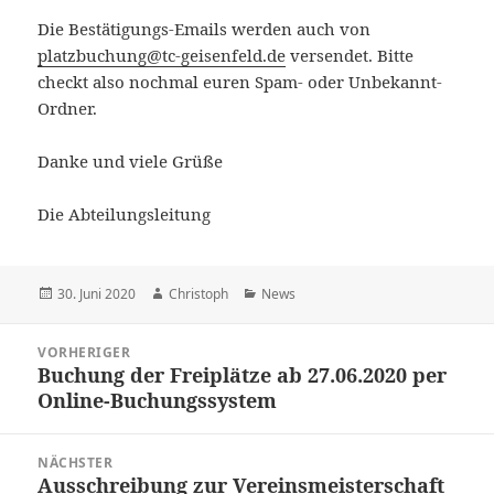
Die Bestätigungs-Emails werden auch von
platzbuchung@tc-geisenfeld.de
versendet. Bitte
checkt also nochmal euren Spam- oder Unbekannt-
Ordner.
Danke und viele Grüße
Die Abteilungsleitung
Veröffentlicht
Autor
Kategorien
30. Juni 2020
Christoph
News
am
Beitragsnavigation
VORHERIGER
Buchung der Freiplätze ab 27.06.2020 per
Vorheriger
Online-Buchungssystem
Beitrag:
NÄCHSTER
Ausschreibung zur Vereinsmeisterschaft
Nächster