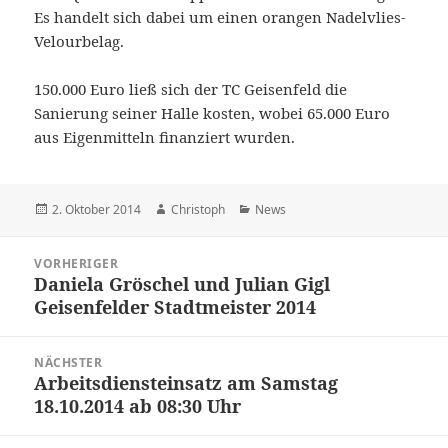
Es handelt sich dabei um einen orangen Nadelvlies-
Velourbelag.
150.000 Euro ließ sich der TC Geisenfeld die
Sanierung seiner Halle kosten, wobei 65.000 Euro
aus Eigenmitteln finanziert wurden.
Veröffentlicht
Autor
Kategorien
2. Oktober 2014
Christoph
News
am
Beitragsnavigation
VORHERIGER
Daniela Gröschel und Julian Gigl
Vorheriger
Geisenfelder Stadtmeister 2014
Beitrag:
NÄCHSTER
Arbeitsdiensteinsatz am Samstag
Nächster
18.10.2014 ab 08:30 Uhr
Beitrag: