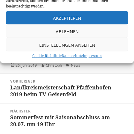
zurückziehst, können bestimmte Merkmale und Funktionen
beeinträchtigt werden.
PS: Fleißige Helfer werden immer gebraucht bzw.
wenn ihr andere zum Tennis motivieren wollt, dann
AKZEPTIEREN
gerne bei Theresa melden
(ernstorfer.theresa@gmail.com)
ABLEHNEN
Euer TCG
EINSTELLUNGEN ANSEHEN
Cookie-Richtlinie
Datenschutz
Impressum
Veröffentlicht
Autor
Kategorien
26. Juni 2019
Christoph
News
am
Beitragsnavigation
VORHERIGER
Landkreismeisterschaft Pfaffenhofen
Vorheriger
2019 beim TV Geisenfeld
Beitrag:
NÄCHSTER
Sommerfest mit Saisonabschluss am
Nächster
20.07. um 19 Uhr
Beitrag: