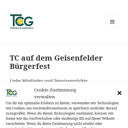
MENÜ
UND
WIDGETS
TC auf dem Geisenfelder
Bürgerfest
Liebe Mitglieder und Tennisverrückte,
Cookie-Zustimmung
diesen Samstag und Sonntag ist es wieder so weit.
verwalten
Unser Bürgerfest in Geisenfeld findet statt! Wir sind
Um dir ein optimales Erlebnis zu bieten, verwenden wir Technologien
auch wieder vertreten und gegenüber der Sparkasse
wie Cookies, um Geräteinformationen zu speichern und/oder darauf
zuzugreifen. Wenn du diesen Technologien zustimmst, können wir
beim Gandorfer Stadel zu finden! Schaut gern
Daten wie das Surfverhalten oder eindeutige IDs auf dieser Website
vorbei wir freuen uns auf euer Kommen!
verarbeiten. Wenn du deine Zustimmung nicht erteilst oder