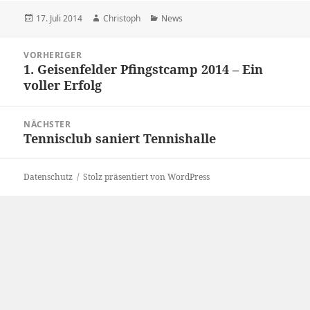
Veröffentlicht
Autor
Kategorien
17. Juli 2014
Christoph
News
am
Beitragsnavigation
VORHERIGER
1. Geisenfelder Pfingstcamp 2014 – Ein
Vorheriger
voller Erfolg
Beitrag:
NÄCHSTER
Tennisclub saniert Tennishalle
Nächster
Beitrag:
Datenschutz
Stolz präsentiert von WordPress