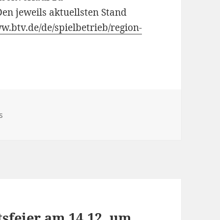
n jeweils aktuellsten Stand
w.btv.de/de/spielbetrieb/region-
gorien
s
sfeier am 14.12. um