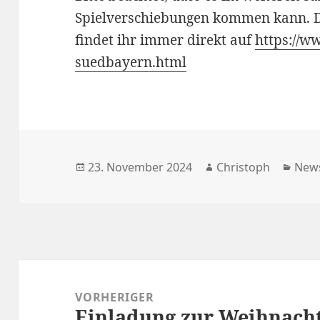
Spielverschiebungen kommen kann. De
findet ihr immer direkt auf
https://ww
suedbayern.html
Veröffentlicht
Autor
Kate
23. November 2024
Christoph
New
am
Beitragsnavigation
VORHERIGER
Einladung zur Weihnacht
Vorheriger