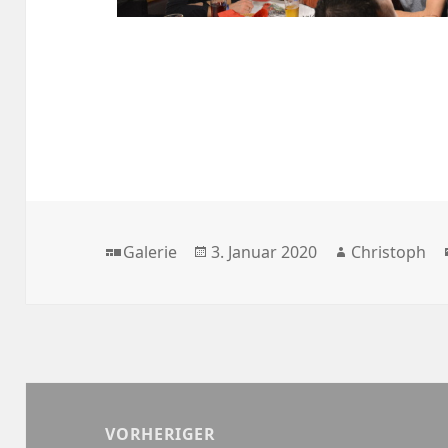
Format
Veröffentlicht
Autor
Galerie
3. Januar 2020
Christoph
am
Beitragsnavigation
VORHERIGER