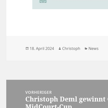
Veröffentlicht
Autor
Kategorie
18. April 2024
Christoph
News
am
Beitragsnavigation
VORHERIGER
Christoph Deml gewinnt
Vorheriger
MidCourt-Cup
Beitrag: