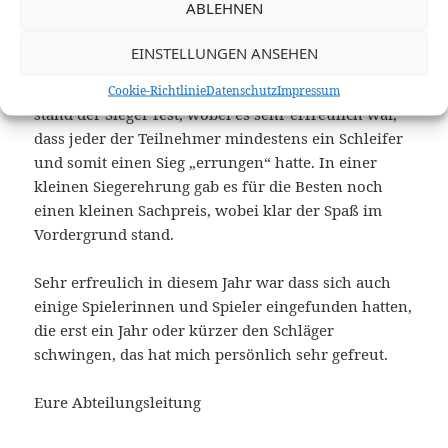
ABLEHNEN
es aufgrund eines leichten Männerüberhangs auch
zu einem reinen Männerdoppel kam.
EINSTELLUNGEN ANSEHEN
Nach vier Runden mit jeweils 20Minuten Spielzeit
Cookie-Richtlinie
Datenschutz
Impressum
stand der Sieger fest, wobei es sehr erfreulich war,
dass jeder der Teilnehmer mindestens ein Schleifer
und somit einen Sieg „errungen“ hatte. In einer
kleinen Siegerehrung gab es für die Besten noch
einen kleinen Sachpreis, wobei klar der Spaß im
Vordergrund stand.
Sehr erfreulich in diesem Jahr war dass sich auch
einige Spielerinnen und Spieler eingefunden hatten,
die erst ein Jahr oder kürzer den Schläger
schwingen, das hat mich persönlich sehr gefreut.
Eure Abteilungsleitung