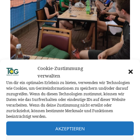
Cookie-Zustimmung
verwalten
Schleiferlturnier wieder mit
Um dir ein optimales Erlebnis zu bieten, verwenden wir Technologien
wie Cookies, um Geräteinformationen zu speichern und/oder darauf
guter Beteiligung
zuzugreifen. Wenn du diesen Technologien zustimmst, können wir
Daten wie das Surfverhalten oder eindeutige IDs auf dieser Website
verarbeiten. Wenn du deine Zustimmung nicht erteilst oder
Insgesamt 28 Spielerinnen und Spieler aller
zurückziehst, können bestimmte Merkmale und Funktionen
Könnensstufen beteiligten sich am diesjährigen
beeinträchtigt werden.
Weißwurstdoppel mit anschließenden
AKZEPTIEREN
Schleiferlturnier. Gespielt wurde wie gewohnt in
wechselnden, ausgelosten Mixedpaarungen, wobei