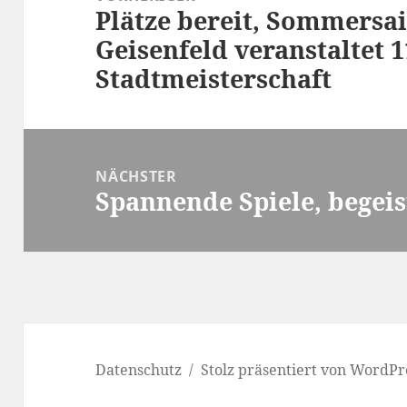
Plätze bereit, Sommersai
Vorheriger
Geisenfeld veranstaltet 1
Beitrag:
Stadtmeisterschaft
NÄCHSTER
Spannende Spiele, begei
Nächster
Beitrag:
Datenschutz
Stolz präsentiert von WordPr